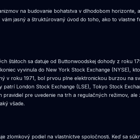
anizmov na budovanie bohatstva v dlhodobom horizonte, a
ť vám jasný a štruktúrovaný úvod do toho, ako to vlastne 
ch štátoch sa datuje od Buttonwoodskej dohody z roku 1
oniec vyvinula do New York Stock Exchange (NYSE), ktorá d
žený v roku 1971, bol prvou plne elektronickou burzou na
zy patrí London Stock Exchange (LSE), Tokyo Stock Exch
 pravidiel pre uvedenie na trh a regulačných režimov, al
naký všade.
avuje zlomkový podiel na vlastníctve spoločnosti. Keď sa s