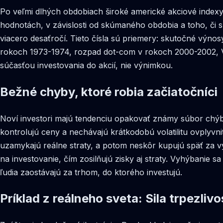
Po veľmi dlhých obdobiach široké americké akciové indexy
hodnotách, v závislosti od skúmaného obdobia a toho, či 
viacero desaťročí. Tieto čísla sú priemery: skutočné výn
rokoch 1973-1974, rozpad dot-com v rokoch 2000-2002, V
súčasťou investovania do akcií, nie výnimkou.
Bežné chyby, ktoré robia začiatočníci
Noví investori majú tendenciu opakovať známy súbor chýb. 
kontrolujú ceny a nechávajú krátkodobú volatilitu ovplyvn
uzamykajú reálne straty, a potom neskôr kupujú späť za v
na investovanie, čím zosilňujú zisky aj straty. Vyhýbanie
ľudia zaostávajú za trhom, do ktorého investujú.
Príklad z reálneho sveta: Sila trpezlivo