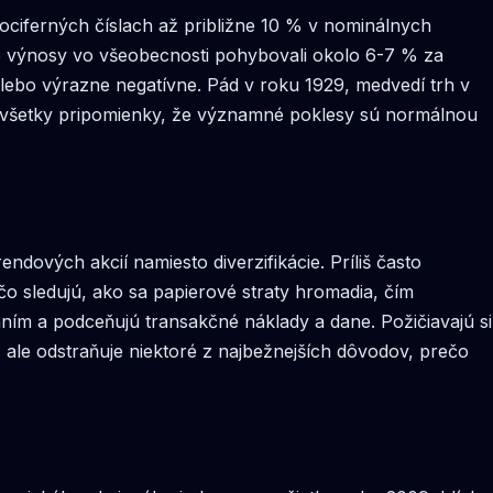
ociferných číslach až približne 10 % v nominálnych
lne výnosy vo všeobecnosti pohybovali okolo 6-7 % za
lebo výrazne negatívne. Pád v roku 1929, medvedí trh v
 všetky pripomienky, že významné poklesy sú normálnou
dových akcií namiesto diverzifikácie. Príliš často
čo sledujú, ako sa papierové straty hromadia, čím
ním a podceňujú transakčné náklady a dane. Požičiavajú si
 ale odstraňuje niektoré z najbežnejších dôvodov, prečo