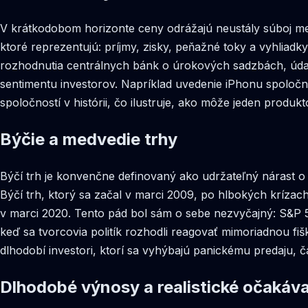
V krátkodobom horizonte ceny odrážajú neustály súboj m
ktoré reprezentujú: príjmy, zisky, peňažné toky a vyhliad
rozhodnutia centrálnych bánk o úrokových sadzbách, údaje
sentimentu investorov. Napríklad uvedenie iPhonu spoločn
spoločností v histórii, čo ilustruje, ako môže jeden produ
Býčie a medvedie trhy
Býčí trh je konvenčne definovaný ako udržateľný nárast o
Býčí trh, ktorý sa začal v marci 2009, po hlbokých krízach
v marci 2020. Tento pád bol sám o sebe nezvyčajný: S&P 50
keď sa tvorcovia politík rozhodli reagovať mimoriadnou fi
dlhodobí investori, ktorí sa vyhýbajú panickému predaju, 
Dlhodobé výnosy a realistické očakáv