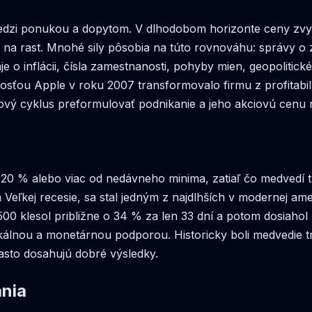
edzi ponukou a dopytom. V dlhodobom horizonte ceny zvy
ky na rast. Mnohé sily pôsobia na túto rovnováhu: správy o
 o inflácii, čísla zamestnanosti, pohyby mien, geopolitic
osťou Apple v roku 2007 transformovalo firmu z profitabi
ktový cyklus preformulovať podnikanie a jeho akciovú cenu 
 20 % alebo viac od nedávneho minima, zatiaľ čo medvedí 
 Veľkej recesie, sa stal jedným z najdlhších v modernej am
0 klesol približne o 34 % za len 33 dní a potom dosiahol 
škálnou a monetárnou podporou. Historicky boli medvedie tr
často dosahujú dobré výsledky.
ania