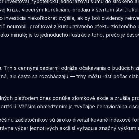
tor investoval hypotetickú jednorázovú sumu do širokého 
ovej kríze, viacerým korekciám, predaju v štvrtom štvrťro
investícia niekoľkokrát zvýšila, ak by boli dividendy reinve
nič neurobil, profitoval z kumulatívneho efektu zloženého
o minulé; je to jednoducho ilustrácia toho, prečo je časový
e. Trh s cennými papiermi odráža očakávania o budúcich z
ené, ale často sa rozchádzajú — trhy môžu rásť počas slab
ných platforiem dnes ponúka zlomkové akcie a zrušila pr
tfólií. Väčším obmedzením je zvyčajne behaviorálna discipl
väčšinu začiatočníkov sú široko diverzifikované indexové
právne výber jednotlivých akcií si vyžaduje značný výskum 