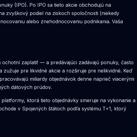
onuky (IPO). Po IPO sa tieto akcie obchodujú na
a zvyškový podiel na ziskoch spoločnosti (niekedy
odnocovaniu alebo znehodnocovaniu podnikania. Vaša
 ochotní zaplatiť — a predávajúci zadávajú ponuky, často
užuje pre likvidné akcie a rozširuje pre nelikvidné. Keď
pracovávajú miliardy objednávok denne naprieč viacerými
ných dátových prúdov.
latformy, ktorá tieto objednávky smeruje na vykonanie a
obchode v Spojených štátoch podľa systému T+1, ktorý