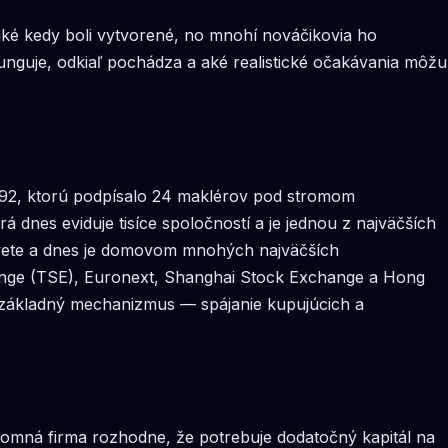
ké kedy boli vytvorené, no mnohí nováčikovia ho
funguje, odkiaľ pochádza a aké realistické očakávania môžu
792, ktorú podpísalo 24 maklérov pod stromom
nes eviduje tisíce spoločností a je jednou z najväčších
 svete a dnes je domovom mnohých najväčších
ange (TSE), Euronext, Shanghai Stock Exchange a Hong
e základný mechanizmus — spájanie kupujúcich a
úkromná firma rozhodne, že potrebuje dodatočný kapitál na