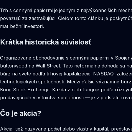
Trh s cennými papiermi je jedným z najvýkonnejších mech
považujú za zastrašujúci. Cieľom tohto článku je poskytnú
mať bežní investori.
Krátka historická súvislosť
Organizované obchodovanie s cennými papiermi v Spojený
buttonwood na Wall Street. Táto neformálna dohoda sa nak
búrz na svete podľa trhovej kapitalizácie. NASDAQ, zalo
technologických spoločností. Medzi ďalšie významné bur
Kong Stock Exchange. Každá z nich funguje podľa rôznych
predávajúcich vlastníctva spoločnosti — je v podstate rov
Čo je akcia?
Akcia, tiež nazývaná podiel alebo vlastný kapitál, predst