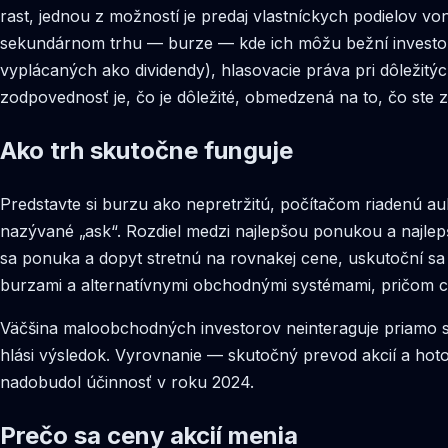
rast, jednou z možností je predaj vlastníckych podielov v
sekundárnom trhu — burze — kde ich môžu bežní investori
vyplácaných ako dividendy), hlasovacie práva pri dôleži
zodpovednosť je, čo je dôležité, obmedzená na to, čo ste zap
Ako trh skutočne funguje
Predstavte si burzu ako nepretržitú, počítačom riadenú au
nazývané „ask“. Rozdiel medzi najlepšou ponukou a najlep
sa ponuka a dopyt stretnú na rovnakej cene, uskutoční s
burzami a alternatívnymi obchodnými systémami, pričom c
Väčšina maloobchodných investorov neinteraguje priamo s
hlási výsledok. Vyrovnanie — skutočný prevod akcií a ho
nadobudol účinnosť v roku 2024.
Prečo sa ceny akcií menia