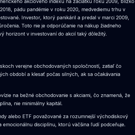
amerického akciového indexu na začiatku roku 2009, blízko
ku 2018, pádu pandémie v roku 2020, medvediemu trhu v
stované. Investor, ktorý panikáril a predal v marci 2009,
 úročenia. Toto nie je odporúčanie na nákup žiadneho
 horizont v investovaní do akcií taký dôležitý.
iskoch verejne obchodovaných spoločností, zatiaľ čo
ých období a klesať počas silných, ak sa očakávania
ovízie na bežné obchodovanie s akciami, čo znamená, že
ína, nie minimálny kapitál.
 fondy alebo ETF považované za rozumnejší východiskový
a emocionálnu disciplínu, ktorú väčšina ľudí podceňuje.