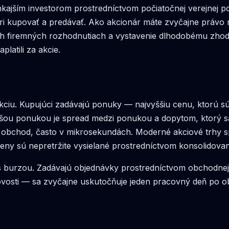
onkajším investorom prostredníctvom počiatočnej verejnej p
 kupovať a predávať. Ako akcionár máte zvyčajne právo n
tých firemných rozhodnutiach a vystavenie dlhodobému zh
latili za akcie.
kciu. Kupujúci zadávajú ponuky — najvyššiu cenu, ktorú sú
šou ponukou je spread medzi ponukou a dopytom, ktorý sa z
a obchod, často v mikrosekundách. Moderné akciové trhy s
eny sú nepretržite vysielané prostredníctvom konsolidova
 burzou. Zadávajú objednávky prostredníctvom obchodnej p
tovosti — sa zvyčajne uskutočňuje jeden pracovný deň po 