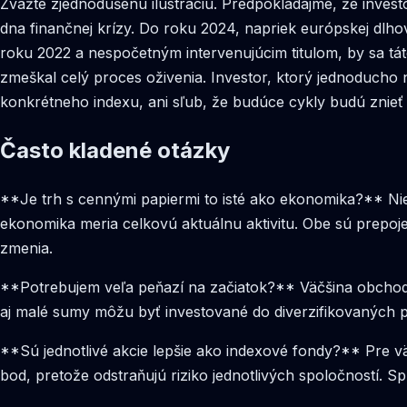
Zvážte zjednodušenú ilustráciu. Predpokladajme, že inves
dna finančnej krízy. Do roku 2024, napriek európskej dlh
roku 2022 a nespočetným intervenujúcim titulom, by sa táto 
zmeškal celý proces oživenia. Investor, ktorý jednoducho 
konkrétneho indexu, ani sľub, že budúce cykly budú znieť ak
Často kladené otázky
**Je trh s cennými papiermi to isté ako ekonomika?** Ni
ekonomika meria celkovú aktuálnu aktivitu. Obe sú prepoj
zmenia.
**Potrebujem veľa peňazí na začiatok?** Väčšina obchod
aj malé sumy môžu byť investované do diverzifikovaných por
**Sú jednotlivé akcie lepšie ako indexové fondy?** Pre 
bod, pretože odstraňujú riziko jednotlivých spoločností. S