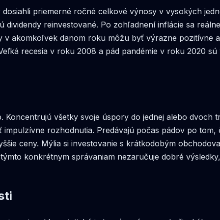
 dosiahli priemerné ročné celkové výnosy v vysokých jedn
sú dividendy reinvestované. Po zohľadnení inflácie sa reá
osy v akomkoľvek danom roku môžu byť výrazne pozitívne a
eľká recesia v roku 2008 a pád pandémie v roku 2020 sú
Koncentrujú všetky svoje úspory do jednej alebo dvoch tren
iť impulzívne rozhodnutia. Predávajú počas pádov po tom, 
yššie ceny. Mýlia si investovanie s krátkodobým obchodova
 sa týmto konkrétnym správaniam nezaručuje dobré výsledky,
sti