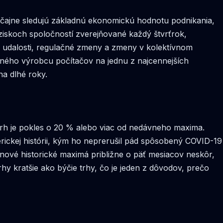
čajne sledujú základnú ekonomickú hodnotu podnikania,
 ziskoch spoločností zverejňované každý štvrťrok,
ké udalosti, regulačné zmeny a zmeny v kolektívnom
lného výrobcu počítačov na jednu z najcennejších
na dlhé roky.
trh je pokles o 20 % alebo viac od nedávneho maxima.
erickej histórii, kým ho neprerušil pád spôsobený COVID-19
nové historické maximá približne o päť mesiacov neskôr,
hy kratšie ako býčie trhy, čo je jeden z dôvodov, prečo