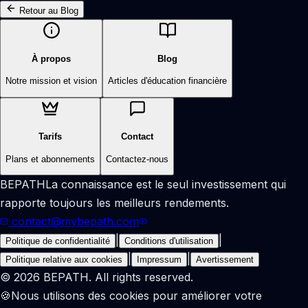
Retour au Blog
À propos
Blog
Notre mission et vision
Articles d'éducation financière
Tarifs
Contact
Plans et abonnements
Contactez-nous
BEPATH
La connaissance est le seul investissement qui
rapporte toujours les meilleurs rendements.
contact@mybepath.com
|
|
Politique de confidentialité
Conditions d'utilisation
|
|
Politique relative aux cookies
Impressum
Avertissement
© 2026 BEPATH. All rights reserved.
🍪
Nous utilisons des cookies pour améliorer votre